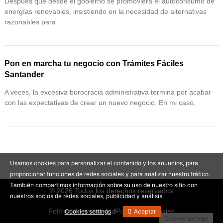
Después que desde el gobierno se promoviera el autoconsumo de
energías renovables, insistiendo en la necesidad de alternativas
razonables para
Pon en marcha tu negocio con Trámites Fáciles
Santander
A veces, la excesiva burocracia administrativa termina por acabar
con las expectativas de crear un nuevo negocio. En mi caso,
Usamos cookies para personalizar el contenido y los anuncios, para
proporcionar funciones de redes sociales y para analizar nuestro tráfico.
También compartimos información sobre su uso de nuestro sitio con
© 2026 Todos los derechos reservados
nuestros socios de redes sociales, publicidad y análisis.
Política de privacidad
Política de cookies
Cookies settings
Aceptar
Cookies settings