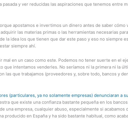
a pasada y ver reducidas las aspiraciones que tenemos entre m
rque apostamos e invertimos un dinero antes de saber cómo v
ara adquirir las materias primas o las herramientas necesarias 
de la idea los que tienen que dar este paso y eso no siempre es 
 estar siempre ahí.
ir mal en un caso como este. Podemos no tener suerte en el ej
cto que intentamos venderles. No seríamos ni la primera ni la ú
on las que trabajamos (proveedores y, sobre todo, bancos y dem
es (particulares, ya no solamente empresas) denunciaran a su
uestra que existe una confianza bastante pequeña en los bancos
de una empresa, cualquier abuso, especialmente si acabamos de
 ha producido en España y ha sido bastante habitual, como acaba