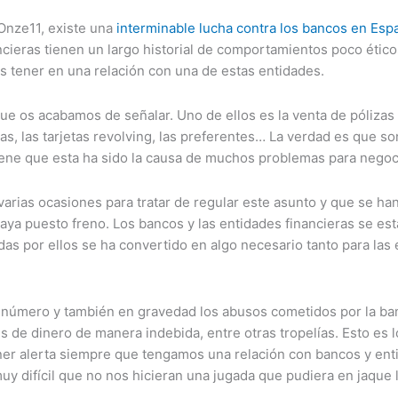
 Onze11, existe una
interminable lucha contra los bancos en Esp
cieras tienen un largo historial de comportamientos poco éticos 
 tener en una relación con una de estas entidades.
ue os acabamos de señalar. Uno de ellos es la venta de pólizas 
ias, las tarjetas revolving, las preferentes… La verdad es que 
tiene que esta ha sido la causa de muchos problemas para negoc
 varias ocasiones para tratar de regular este asunto y que se ha
aya puesto freno. Los bancos y las entidades financieras se es
tidas por ellos se ha convertido en algo necesario tanto para la
n número y también en gravedad los abusos cometidos por la ban
s de dinero de manera indebida, entre otras tropelías. Esto es
er alerta siempre que tengamos una relación con bancos y ent
muy difícil que no nos hicieran una jugada que pudiera en jaque